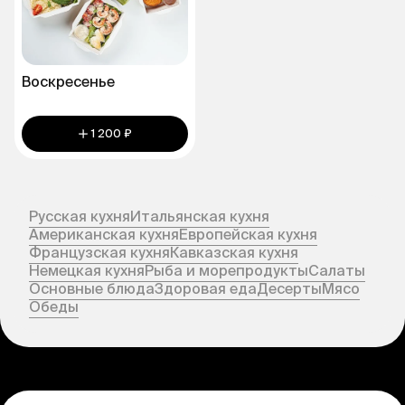
Воскресенье
1 200 ₽
Русская кухня
Итальянская кухня
Американская кухня
Европейская кухня
Французская кухня
Кавказская кухня
Немецкая кухня
Рыба и морепродукты
Салаты
Основные блюда
Здоровая еда
Десерты
Мясо
Обеды