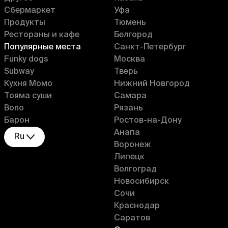
Сбермаркет
Уфа
Продукты
Тюмень
Рестораны и кафе
Белгород
Популярные места
Санкт-Петербург
Funky dogs
Москва
Subway
Тверь
Кухня Момо
Нижний Новгород
Тояма суши
Самара
Bono
Рязань
Барон
Ростов-на-Дону
Анапа
Ru
Воронеж
Липецк
Волгоград
Новосибирск
Сочи
Краснодар
Саратов