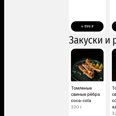
899 ₽
Закуски и 
Томленые
Т
свиные рёбра
с
coca-cola
с
а
320 г.
32