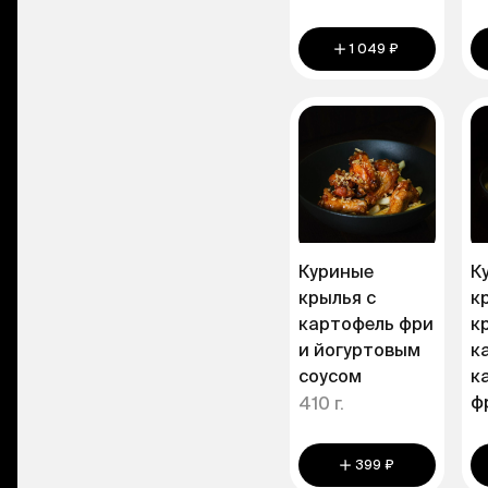
1 049 ₽
Куриные
К
крылья с
к
картофель фри
к
и йогуртовым
к
соусом
к
ф
410 г.
399 ₽