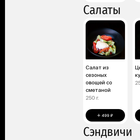
Салаты
Салат из
Ц
сезоных
к
овощей со
25
сметаной
250 г.
499 ₽
Сэндвичи