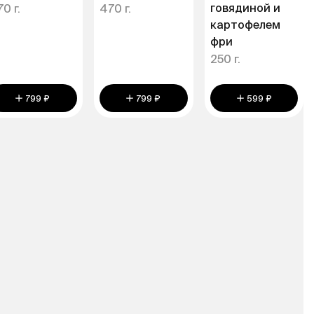
говядиной и
0 г.
470 г.
картофелем
фри
250 г.
799 ₽
799 ₽
599 ₽