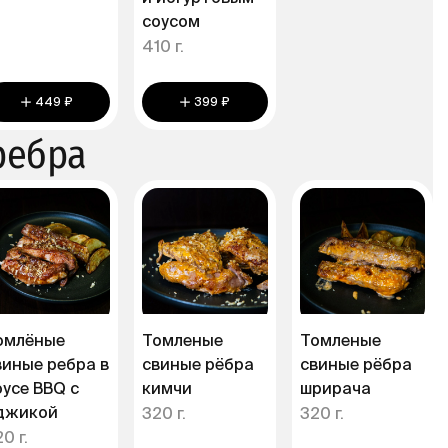
соусом
410 г.
449 ₽
399 ₽
ребра
омлёные
Томленые
Томленые
виные ребра в
свиные рёбра
свиные рёбра
оусе BBQ с
кимчи
шрирача
джикой
320 г.
320 г.
0 г.