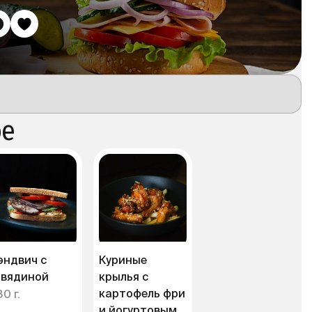
ое
эндвич с
Куриные
овядиной
крылья с
картофель фри
0 г.
и йогуртовым