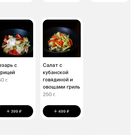
езарь с
Салат с
урицей
кубанской
говядиной и
0 г.
овощами гриль
250 г.
399 ₽
499 ₽