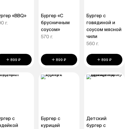
ургер «BBQ»
Бургер «С
Бургер с
брусничным
говядиной и
0 г.
соусом»
соусом мясной
чили
570 г.
560 г.
899 ₽
899 ₽
899 ₽
ургер с
Бургер с
Детский
ндейкой
курицей
бургер с