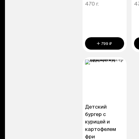
470 г.
47
799 ₽
Детский
бургер с
курицей и
картофелем
фри