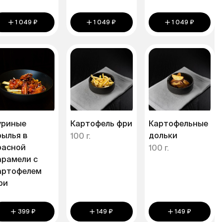
1 049 ₽
1 049 ₽
1 049 ₽
уриные
Картофель фри
Картофельные
рылья в
дольки
100 г.
расной
100 г.
арамели с
артофелем
ри
399 ₽
149 ₽
149 ₽