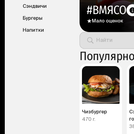
#ВМЯСО
Сэндвичи
Бургеры
Мало оценок
Напитки
Популярн
Чизбургер
С
г
470 г.
38