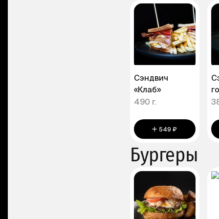
Сэндвич
С
«Клаб»
г
490 г.
38
549 ₽
Бургеры