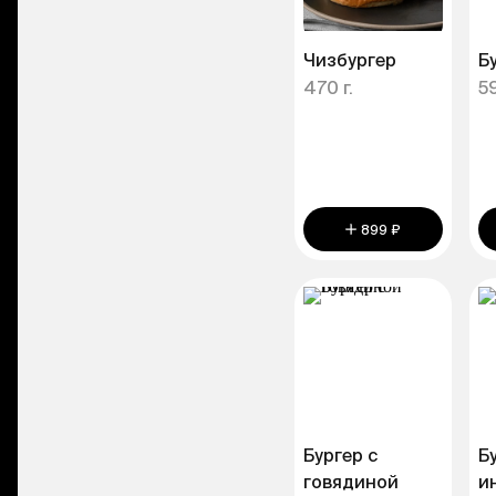
Чизбургер
Б
470 г.
59
899 ₽
Бургер с
Б
говядиной
и