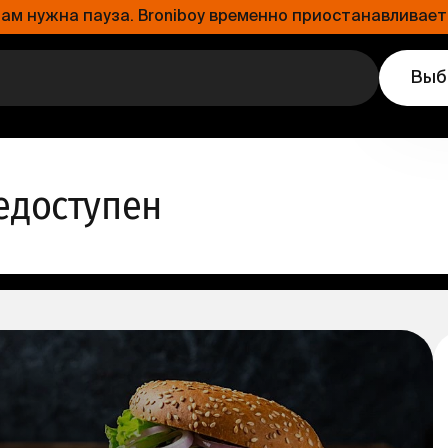
 нужна пауза. Broniboy временно приостанавливает 
Выб
едоступен