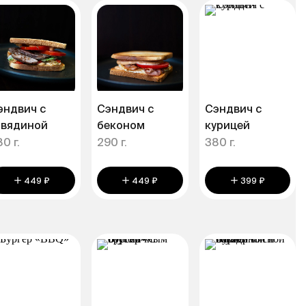
эндвич с
Сэндвич с
Сэндвич с
овядиной
беконом
курицей
0 г.
290 г.
380 г.
449 ₽
449 ₽
399 ₽