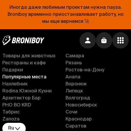
Другое
Уфа
Иногда даже любимым проектам нужна пауза.
Косметика
Тюмень
Broniboy временно приостанавливает работу, но
Фрукты и овощи
Белгород
мы еще вернемся 🚀
Сбермаркет
Санкт-Петербург
Услуги
Москва
Продукты
Тверь
Орг. техника
Нижний Новгород
Товары для животных
Самара
Рестораны и кафе
Рязань
Подарки
Ростов-на-Дону
Популярные места
Анапа
Нахлебник
Воронеж
Rodina Южной Кухни
Липецк
Архитектор Бар
Волгоград
PHO BO KRD
Новосибирск
Табрис
Сочи
Zanoza
Краснодар
Саратов
Ru