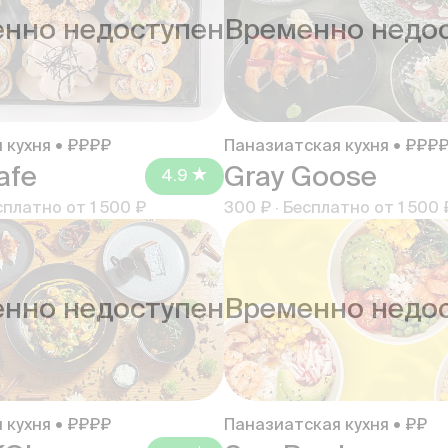
нно недоступен
Временно недо
 кухня • ₽₽₽₽
Паназиатская кухня • ₽₽₽
afe
Gray Goose
4.9
сплатно от
1 500 ₽
300 ₽
·
Бесплатно от
1 500 
нно недоступен
Временно недо
 кухня • ₽₽₽₽
Паназиатская кухня • ₽₽