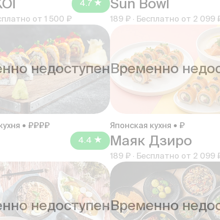
OI
Sun Bowl
4.7
сплатно от
1 500 ₽
189 ₽
·
Бесплатно от
2 099 
нно недоступен
Временно недо
кухня • ₽₽₽₽
Японская кухня • ₽
Маяк Дзиро
4.4
189 ₽
·
Бесплатно от
2 099 
нно недоступен
Временно недо