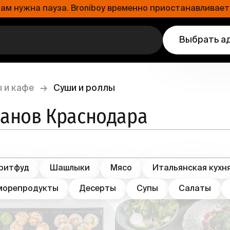
 нужна пауза. Broniboy временно приостанавливает 
Выбрать а
 и кафе
→
Суши и роллы
ранов Краснодара
ритфуд
Шашлыки
Мясо
Итальянская кухн
морепродукты
Десерты
Супы
Салаты