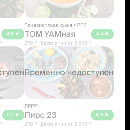
Паназиатская кухня • ₽₽₽
TOM YAMная
4.9
4.5
₽
270 ₽
·
Бесплатно от
2 699 ₽
ступен
Временно недоступен
₽₽₽₽
Пирс 23
5.0
4.9
₽
270 ₽
·
Бесплатно от
2 699 ₽