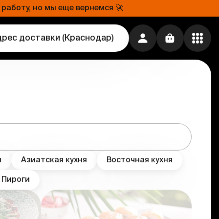
работу, но мы еще вернемся 🚀
дрес доставки
(
Краснодар
)
я
Азиатская кухня
Восточная кухня
Пироги