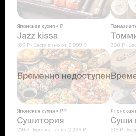
Японская кухня • ₽
Паназиатс
Jazz kissa
Томми
189 ₽
·
Бесплатно от
2 099 ₽
300 ₽
·
Бе
Временно недоступен
Време
Японская кухня • ₽₽
Японская 
Сушитория
Суши 
216 ₽
·
Бесплатно от
2 299 ₽
216 ₽
·
Бес