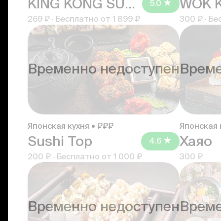
KING KONG SUSHI
WOK K
5.0
269 ₽
·
Бесплатно от
1 899 ₽
300 ₽
·
Бе
Временно недоступен
Време
Японская кухня • ₽₽₽
Японская 
Sushi Top
Хаяо
4.6
200 ₽
·
Бесплатно от
1 000 ₽
300 ₽
Временно недоступен
Време