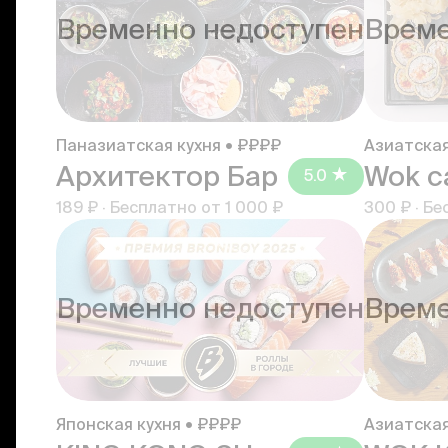
Временно недоступен
Време
Паназиатская кухня • ₽₽₽₽
Азиатская
Архитектор Бар
Wok c
5.0
189 ₽
·
Бесплатно от
1 000 ₽
300 ₽
·
Бе
Временно недоступен
Време
Японская кухня • ₽₽₽₽
Азиатская