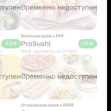
ступен
Временно недоступен
₽
Японская кухня • ₽₽₽
ProSushi
4.9
5.0
₽
189 ₽
·
Бесплатно от
2 099 ₽
ступен
Временно недоступен
Итальянская кухня • ₽₽₽₽