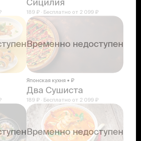
Сицилия
₽
189 ₽
·
Бесплатно от
2 099 ₽
ступен
Временно недоступен
Японская кухня • ₽
Два Сушиста
₽
189 ₽
·
Бесплатно от
2 099 ₽
ступен
Временно недоступен