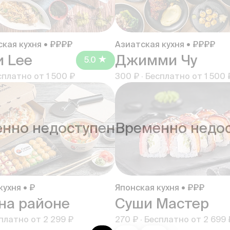
кая кухня • ₽₽₽₽
Азиатская кухня • ₽₽₽₽
 Lee
Джимми Чу
5.0
сплатно от
1 500 ₽
300 ₽
·
Бесплатно от
1 500 
нно недоступен
Временно недо
кухня • ₽
Японская кухня • ₽₽₽
на районе
Суши Мастер
платно от
2 299 ₽
270 ₽
·
Бесплатно от
2 699 