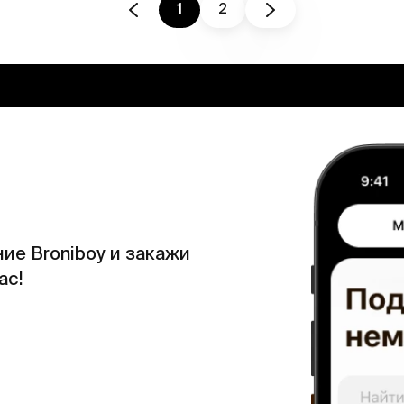
1
2
ие Broniboy и закажи
ас!