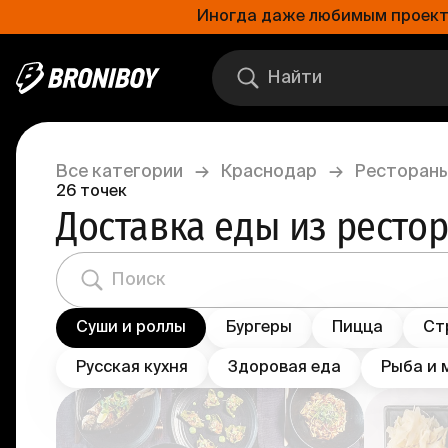
Иногда даже любимым проектам
Все категории
→
Краснодар
→
Рестораны
26
точек
Доставка еды из ресто
Суши и роллы
Бургеры
Пицца
Ст
Русская кухня
Здоровая еда
Рыба и 