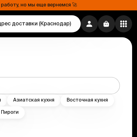
работу, но мы еще вернемся 🚀
дрес доставки
(
Краснодар
)
я
Азиатская кухня
Восточная кухня
Пироги