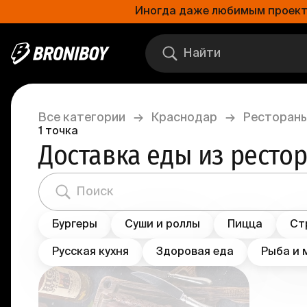
Иногда даже любимым проектам
Все категории
→
Краснодар
→
Рестораны
1
точка
Доставка еды из ресто
Бургеры
Суши и роллы
Пицца
Ст
Русская кухня
Здоровая еда
Рыба и 