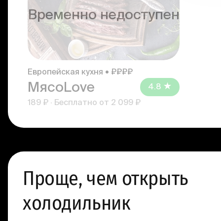
Временно недоступен
Европейская кухня • ₽₽₽₽
МясоLove
4.8
189 ₽
·
Бесплатно от
2 099 ₽
Проще, чем открыть
холодильник