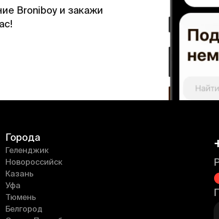
ие Broniboy и закажи
ас!
Города
Геленджик
Новороссийск
Казань
Уфа
Тюмень
Белгород