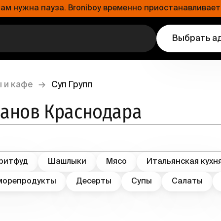
 нужна пауза. Broniboy временно приостанавливает 
Выбрать а
 и кафе
→
Суп Групп
ранов Краснодара
ритфуд
Шашлыки
Мясо
Итальянская кухн
морепродукты
Десерты
Супы
Салаты