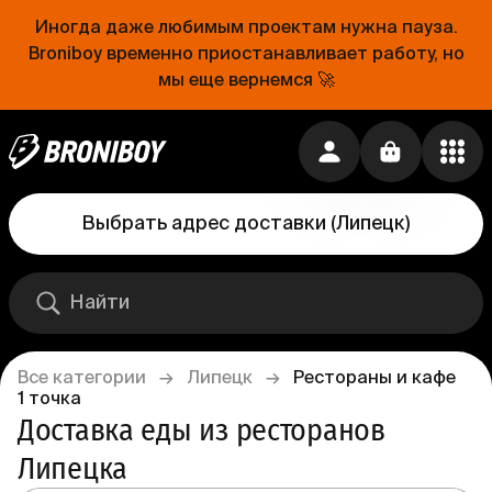
Иногда даже любимым проектам нужна пауза.
Broniboy временно приостанавливает работу, но
мы еще вернемся 🚀
Выбрать адрес доставки
(
Липецк
)
Все категории
→
Липецк
→
Рестораны и кафе
1
точка
Доставка еды из ресторанов 
Липецка