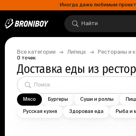
Иногда даже любимым проектам
Все категории
→
Липецк
→
Рестораны и 
0
точек
Доставка еды из ресто
Мясо
Бургеры
Суши и роллы
Пиц
Русская кухня
Здоровая еда
Рыба и 