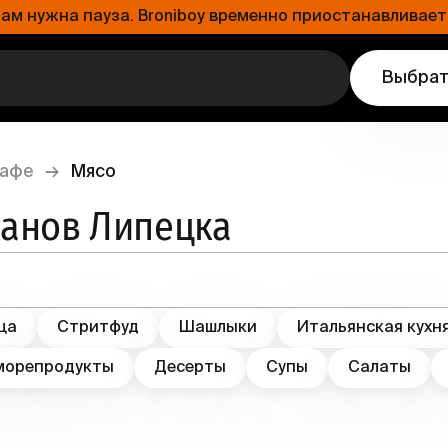
 нужна пауза. Broniboy временно приостанавливает 
Выбрат
кафе
→
Мясо
ранов Липецка
ца
Стритфуд
Шашлыки
Итальянская кухн
морепродукты
Десерты
Супы
Салаты