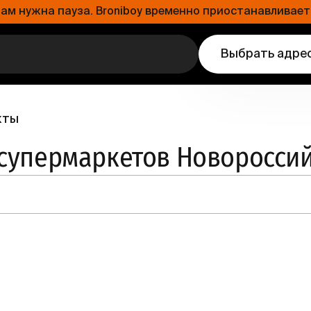
 нужна пауза. Broniboy временно приостанавливает 
Выбрать адре
кты
 супермаркетов Новоросси