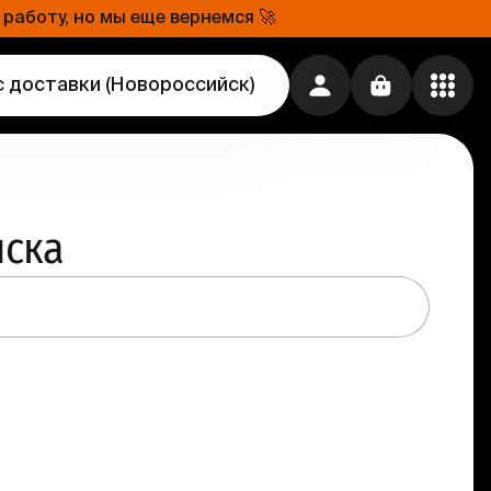
работу, но мы еще вернемся 🚀
с доставки
(
Новороссийск
)
йска