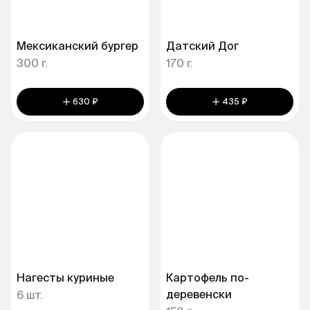
Мексиканский бургер
Датский Дог
300 г.
170 г.
630 ₽
435 ₽
Нагесты куриные
Картофель по-
деревенски
6 шт.