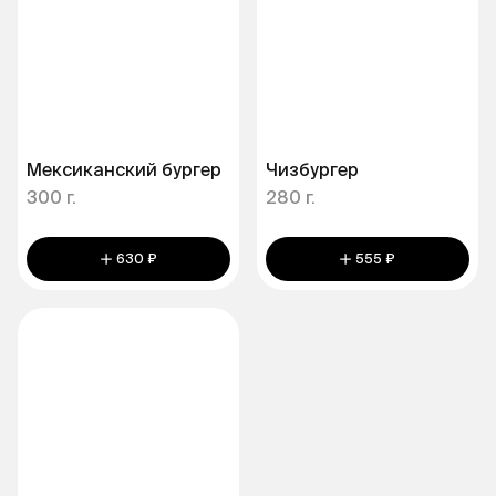
Мексиканский бургер
Чизбургер
300 г.
280 г.
630 ₽
555 ₽