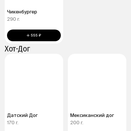
Чикенбургер
290 г.
555 ₽
Хот-Дог
Датский Дог
Мексиканский дог
170 г.
200 г.