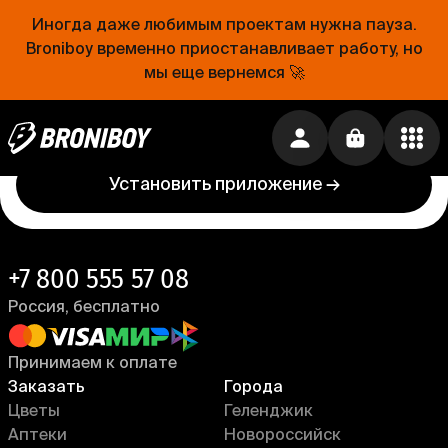
Иногда даже любимым проектам нужна пауза.
Проще, чем открыть холодильник
Broniboy временно приостанавливает работу, но
мы еще вернемся 🚀
Еда уже близко. Устанавливай приложение
Broniboy и закажи еду из любимого ресторана
прямо сейчас!
Установить приложение →
+7 800 555 57 08
Россия, бесплатно
Принимаем к оплате
Заказать
Города
Цветы
Геленджик
Аптеки
Новороссийск