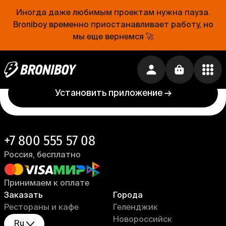
Иногда даже любимым проектам нужна пауза.
Проще, чем открыть холодильник
Broniboy временно приостанавливает работу, но
мы еще вернемся 🚀
Еда уже близко. Устанавливай приложение
Broniboy и закажи еду из любимого ресторана
прямо сейчас!
Установить приложение →
+7 800 555 57 08
Россия, бесплатно
Принимаем к оплате
Заказать
Города
Рестораны и кафе
Геленджик
Новороссийск
Ru