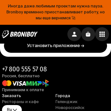
Иногда даже любимым проектам нужна пауза.
Проще, чем открыть холодильник
Broniboy временно приостанавливает работу, но
мы еще вернемся 🚀
Еда уже близко. Устанавливай приложение
Broniboy и закажи еду из любимого ресторана
прямо сейчас!
Установить приложение →
+7 800 555 57 08
Россия, бесплатно
Принимаем к оплате
Заказать
Города
Рестораны и кафе
Геленджик
Новороссийск
Ru