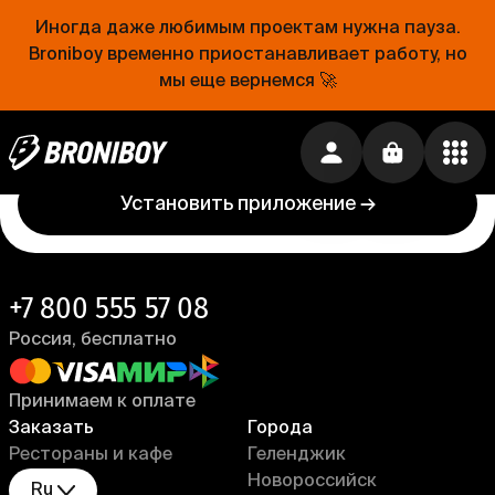
Иногда даже любимым проектам нужна пауза.
Проще, чем открыть холодильник
Broniboy временно приостанавливает работу, но
мы еще вернемся 🚀
Еда уже близко. Устанавливай приложение
Broniboy и закажи еду из любимого ресторана
прямо сейчас!
Установить приложение →
+7 800 555 57 08
Россия, бесплатно
Принимаем к оплате
Заказать
Города
Рестораны и кафе
Геленджик
Новороссийск
Ru