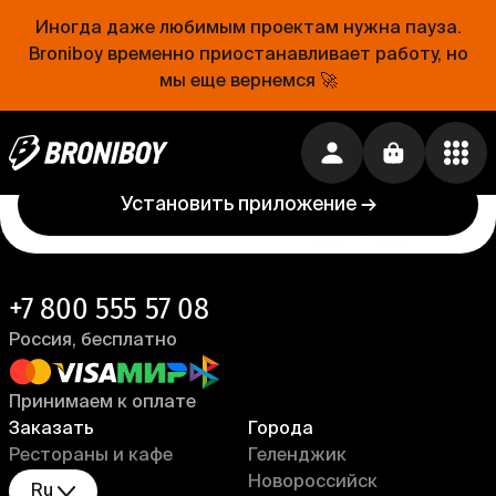
Иногда даже любимым проектам нужна пауза.
Проще, чем открыть холодильник
Broniboy временно приостанавливает работу, но
мы еще вернемся 🚀
Еда уже близко. Устанавливай приложение
Broniboy и закажи еду из любимого ресторана
прямо сейчас!
Установить приложение →
+7 800 555 57 08
Россия, бесплатно
Принимаем к оплате
Заказать
Города
Рестораны и кафе
Геленджик
Новороссийск
Ru