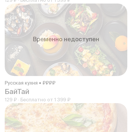
129 ₽
·
Бесплатно от
1 399 ₽
Временно недоступен
Русская кухня • ₽₽₽₽
БайТай
129 ₽
·
Бесплатно от
1 399 ₽