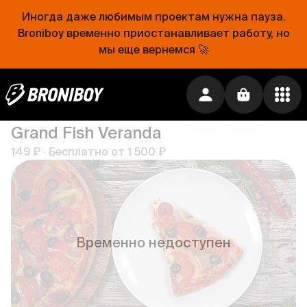
Временно недоступен
Иногда даже любимым проектам нужна пауза.
Broniboy временно приостанавливает работу, но
мы еще вернемся 🚀
Европейская кухня • ₽₽
Grand Fish Veranda
149 ₽
·
Бесплатно от
1 500 ₽
Временно недоступен