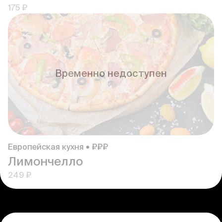
175 ₽
Временно недоступен
Европейская кухня • ₽₽₽
Лимончелло
249 ₽