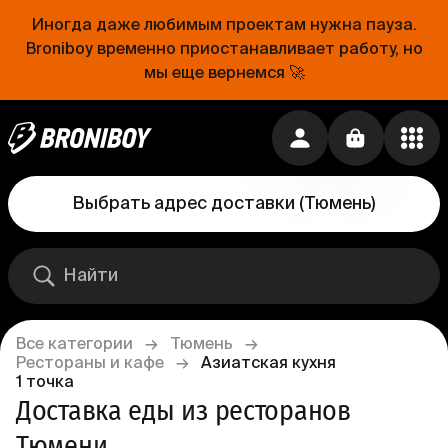
Иногда даже любимым проектам нужна пауза.
Broniboy временно приостанавливает работу, но
мы еще вернемся 🚀
Выбрать адрес доставки
(
Тюмень
)
Все категории
→
Тюмень
→
Рестораны и кафе
→
Азиатская кухня
1
точка
Доставка еды из ресторанов 
Тюмени