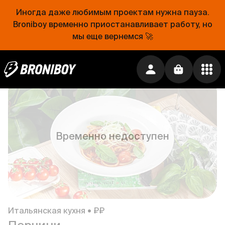
Иногда даже любимым проектам нужна пауза.
Broniboy временно приостанавливает работу, но
мы еще вернемся 🚀
Русская кухня • ₽₽
ЕрмолаевЪ: Таверна
189 ₽
·
Бесплатно от
1 890 ₽
Временно недоступен
Итальянская кухня • ₽₽