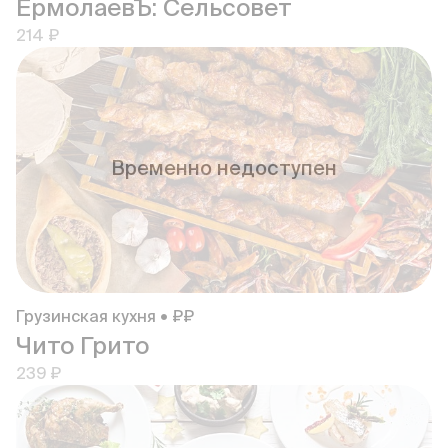
ЕрмолаевЪ: Сельсовет
214 ₽
Временно недоступен
Грузинская кухня • ₽₽
Чито Грито
239 ₽