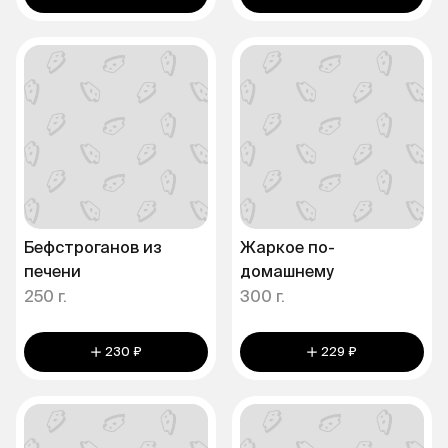
Бефстроганов из
Жаркое по-
печени
домашнему
250 г.
300 г.
230 ₽
229 ₽