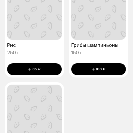
Рис
Грибы шампиньоны
250 г.
150 г.
85 ₽
168 ₽