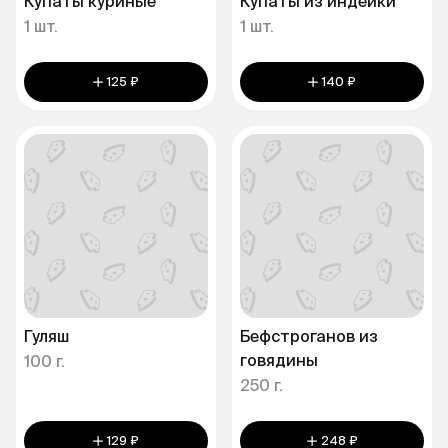
Купаты куриные
Купаты из индейки
1 шт.
1 шт.
125 ₽
140 ₽
Гуляш
Бефстроганов из
говядины
100 г.
250 г.
129 ₽
248 ₽