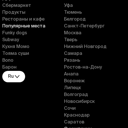
Сбермаркет
Уфа
Продукты
Тюмень
Рестораны и кафе
Белгород
Популярные места
Санкт-Петербург
Funky dogs
Москва
Subway
Тверь
Кухня Момо
Нижний Новгород
Тояма суши
Самара
Bono
Рязань
Барон
Ростов-на-Дону
Анапа
Ru
Воронеж
Липецк
Волгоград
Новосибирск
Сочи
Краснодар
Саратов