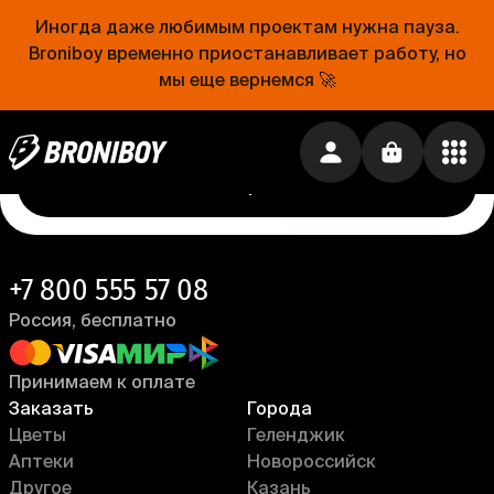
Проще, чем открыть холодильник
Иногда даже любимым проектам нужна пауза.
Broniboy временно приостанавливает работу, но
Еда уже близко. Устанавливай приложение
мы еще вернемся 🚀
Broniboy и закажи еду из любимого ресторана
прямо сейчас!
Установить приложение →
+7 800 555 57 08
Россия, бесплатно
Принимаем к оплате
Заказать
Города
Цветы
Геленджик
Аптеки
Новороссийск
Другое
Казань