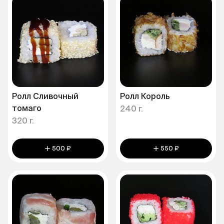
Ролл Сливочный
Ролл Король
томаго
240 г.
320 г.
500 ₽
550 ₽