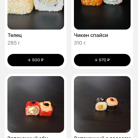
Телец
Чикен спайси
285 г.
310 г.
500 ₽
570 ₽