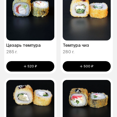
Цезарь темпура
Темпура чиз
285 г.
280 г.
520 ₽
500 ₽