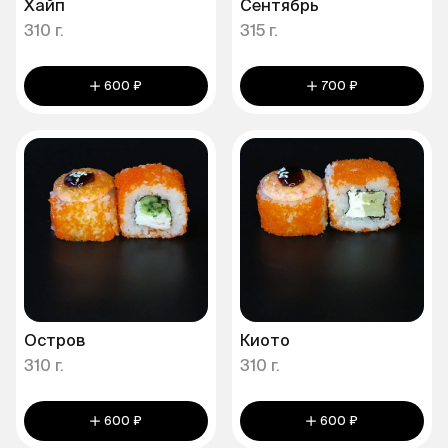
Хайп
Сентябрь
310 г.
315 г.
600 ₽
700 ₽
Остров
Киото
310 г.
310 г.
600 ₽
600 ₽