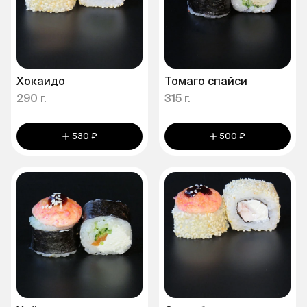
Хокаидо
Томаго спайси
290 г.
315 г.
530 ₽
500 ₽