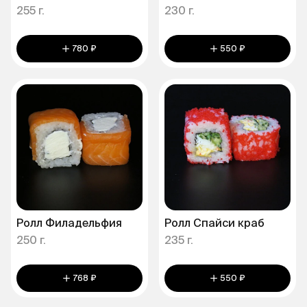
255 г.
230 г.
780 ₽
550 ₽
Ролл Филадельфия
Ролл Спайси краб
250 г.
235 г.
768 ₽
550 ₽