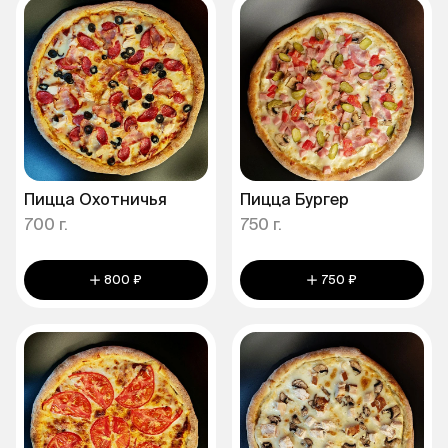
Пицца Охотничья
Пицца Бургер
700 г.
750 г.
800 ₽
750 ₽