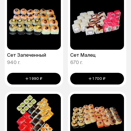
Сет Запеченный
Сет Малец
940 г.
670 г.
1 990 ₽
1 700 ₽