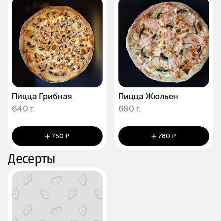
Пицца Грибная
Пицца Жюльен
640 г.
680 г.
750 ₽
780 ₽
Десерты