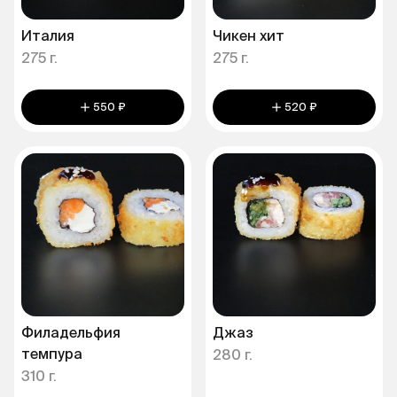
Италия
Чикен хит
275 г.
275 г.
550 ₽
520 ₽
Филадельфия
Джаз
темпура
280 г.
310 г.