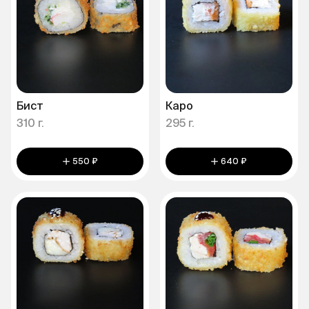
Бист
Каро
310 г.
295 г.
550 ₽
640 ₽