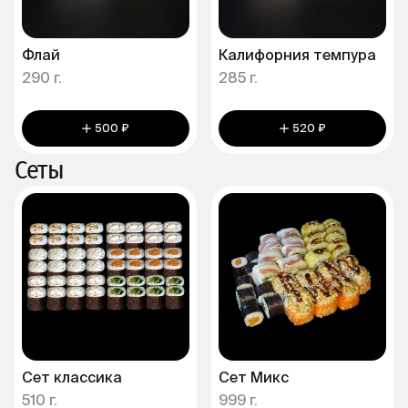
Флай
Калифорния темпура
290 г.
285 г.
500 ₽
520 ₽
Сеты
Сет классика
Сет Микс
510 г.
999 г.