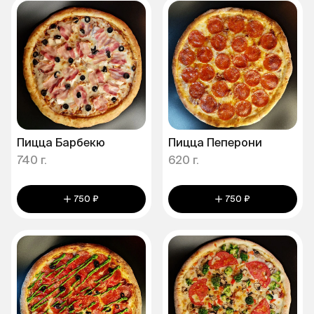
Пицца Барбекю
Пицца Пеперони
740 г.
620 г.
750 ₽
750 ₽