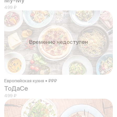
Му-Му
499 ₽
Временно недоступен
Европейская кухня • ₽₽₽
ТоДаСе
499 ₽