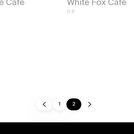
e Cafe
White Fox Cafe
0 ₽
1
2