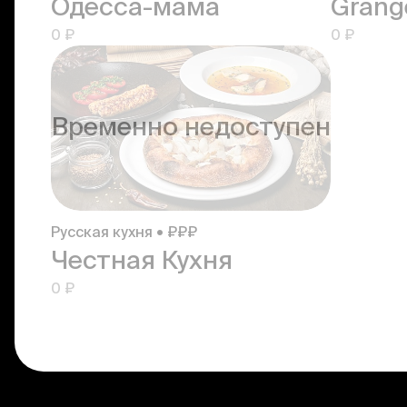
Одесса-мама
Grang
0 ₽
0 ₽
Временно недоступен
Русская кухня • ₽₽₽
Честная Кухня
0 ₽