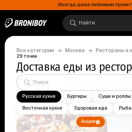
Иногда даже любимым проектам
Все категории
→
Москва
→
Рестораны и 
29
точек
Доставка еды из ресто
Русская кухня
Бургеры
Суши и роллы
Восточная кухня
Здоровая еда
Рыба
Акция