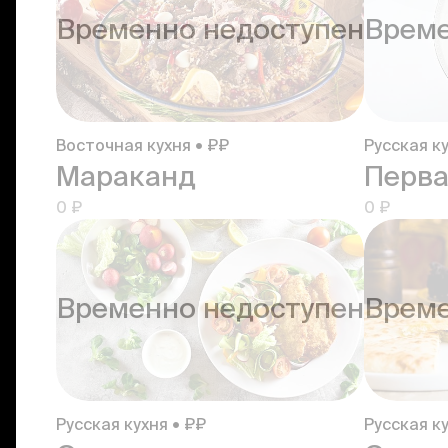
Временно недоступен
Време
Восточная кухня • ₽₽
Русская ку
Мараканд
0 ₽
0 ₽
Временно недоступен
Време
Русская кухня • ₽₽
Русская ку