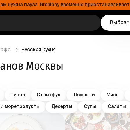
 нужна пауза. Broniboy временно приостанавливает 
Выбрат
кафе
→
Русская кухня
ранов Москвы
Пицца
Стритфуд
Шашлыки
Мясо
 и морепродукты
Десерты
Супы
Салаты