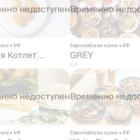
нно недоступен
Временно недо
хня • ₽₽
Европейская кухня • ₽₽
Первая Котлетная
GREY
0 ₽
нно недоступен
Временно недо
хня • ₽₽
Европейская кухня • ₽₽