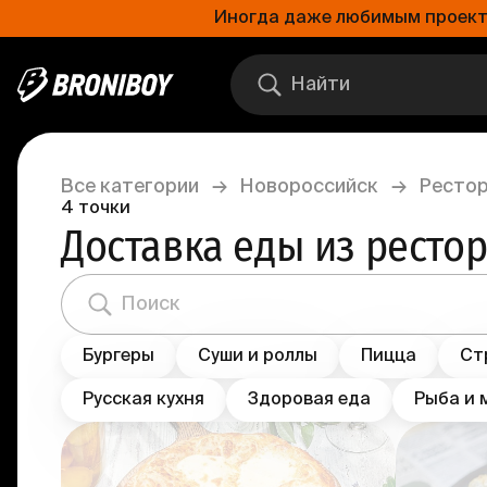
Иногда даже любимым проектам
Все категории
→
Новороссийск
→
Рестор
4
точки
Доставка еды из ресто
Бургеры
Суши и роллы
Пицца
Ст
Русская кухня
Здоровая еда
Рыба и 