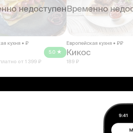
нно недоступен
Временно недо
ая кухня • ₽
Европейская кухня • ₽₽
Кикос
5.0
платно от
1 399 ₽
189 ₽