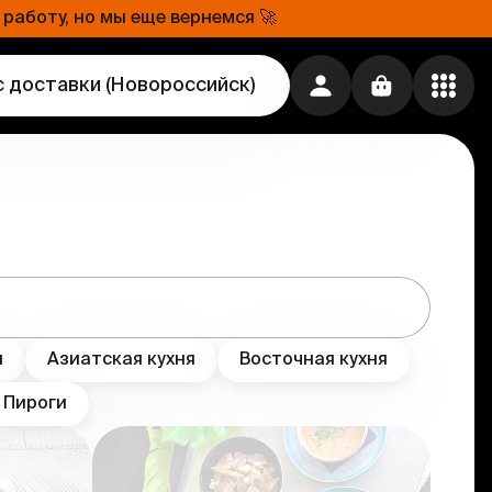
работу, но мы еще вернемся 🚀
с доставки
(
Новороссийск
)
я
Азиатская кухня
Восточная кухня
Пироги