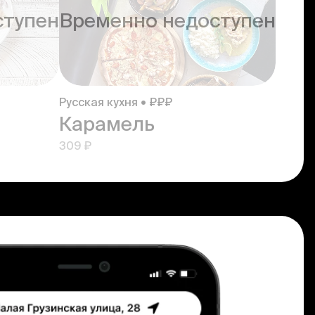
ступен
Временно недоступен
Русская кухня • ₽₽₽
Карамель
309 ₽