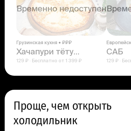
Временно недоступен
Време
Грузинская кухня • ₽₽₽
Европейск
Хачапури тётушки Марико
САБ
129 ₽
·
Бесплатно от
1 399 ₽
129 ₽
·
Бес
Проще, чем открыть
холодильник