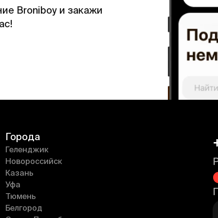
ие Broniboy и закажи
ас!
Города
Геленджик
Новороссийск
Казань
Уфа
Тюмень
Белгород