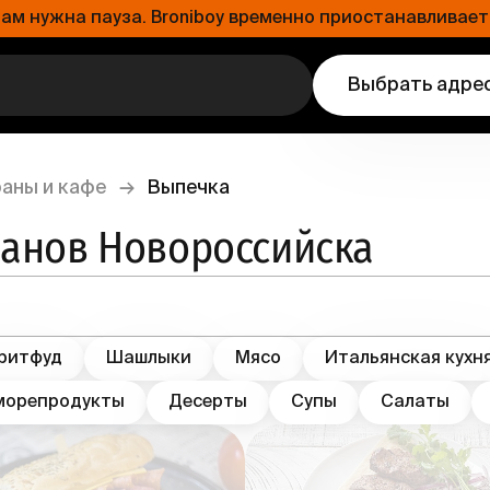
 нужна пауза. Broniboy временно приостанавливает 
Выбрать адре
аны и кафе
→
Выпечка
ранов Новороссийска
ритфуд
Шашлыки
Мясо
Итальянская кухн
морепродукты
Десерты
Супы
Салаты