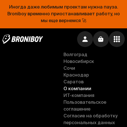
Рестораны и кафе
Тверь
Популярные места
Нижний Новгород
Иногда даже любимым проектам нужна пауза.
Pastel
Самара
Broniboy временно приостанавливает работу, но
Рязань
мы еще вернемся 🚀
Ru
Ростов-на-Дону
Анапа
Воронеж
Липецк
Волгоград
Новосибирск
Сочи
Краснодар
Саратов
О компании
ИT-компания
Пользовательское
соглашение
Согласие на обработку
персональных данных