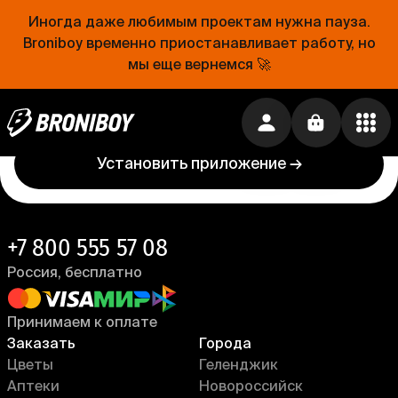
Иногда даже любимым проектам нужна пауза.
Проще, чем открыть холодильник
Broniboy временно приостанавливает работу, но
мы еще вернемся 🚀
Еда уже близко. Устанавливай приложение
Broniboy и закажи еду из любимого ресторана
прямо сейчас!
Установить приложение →
+7 800 555 57 08
Россия, бесплатно
Принимаем к оплате
Заказать
Города
Цветы
Геленджик
Аптеки
Новороссийск