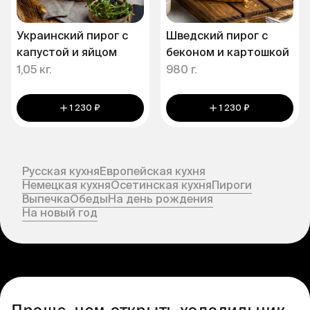
Украинский пирог с
Шведский пирог с
капустой и яйцом
беконом и картошкой
1,05 кг.
980 г.
1 230 ₽
1 230 ₽
Русская кухня
Европейская кухня
Немецкая кухня
Осетинская кухня
Пироги
Выпечка
Обеды
На день рождения
На новый год