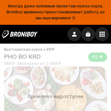
Иногда даже любимым проектам нужна пауза.
Broniboy временно приостанавливает работу, но
Временно недоступен
мы еще вернемся 🚀
Вьетнамская кухня • ₽₽₽
PHO BO KRD
5.0
189 ₽
·
Бесплатно от
2 099 ₽
Временно недоступен