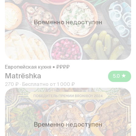
Временно недоступен
Европейская кухня • ₽₽₽₽
Matrёshka
5.0
270 ₽
·
Бесплатно от
1 000 ₽
Временно недоступен