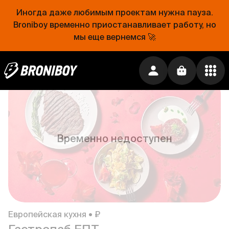
Иногда даже любимым проектам нужна пауза.
Broniboy временно приостанавливает работу, но
мы еще вернемся 🚀
Европейская кухня • ₽₽₽
Сгущенка
5.0
189 ₽
·
Бесплатно от
2 099 ₽
Временно недоступен
Европейская кухня • ₽