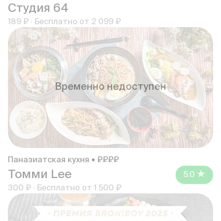
Студия 64
189 ₽
·
Бесплатно от
2 099 ₽
Временно недоступен
Паназиатская кухня • ₽₽₽₽
Томми Lee
5.0
300 ₽
·
Бесплатно от
1 500 ₽