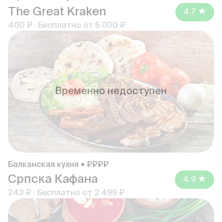
The Great Kraken
4.7
400 ₽
·
Бесплатно от
5 000 ₽
Временно недоступен
Балканская кухня • ₽₽₽₽
Српска Кафана
4.9
243 ₽
·
Бесплатно от
2 499 ₽